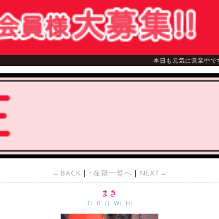
本日も元気に営業中です✨✨
←BACK
｜
↑在籍一覧へ
｜
NEXT→
まき
T: B: () W: H: